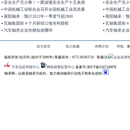
▪
安全生产无小事！一图读懂安全生产十五条措
▪
安全生产无小
施
▪
中国机械工业联合会召开全国机械工业高质量
施
▪
中国机械工业
发
▪
襄阳轴承：预计2022年一季度亏损2800
发
▪
襄阳轴承：预计
▪
瓦轴集团前４个月获得22项专利授权
▪
瓦轴集团前４
▪
汽车轴承企业你都知道哪些
▪
汽车轴承企业
设为首页
加入收藏
本网介绍
举报、
版权所有:
轴承网
(创办于2006年) 客服咨询：0575-86383726 客服QQ
及认
不良信息举报中心
网络报警处置中心
备案号:浙ICP备05073488号
轴承网―以新昌轴承为依托，致力推动轴承行业电子商务化进程