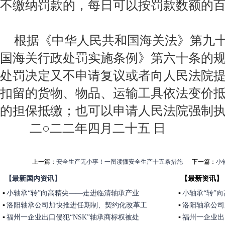
不缴纳罚款的，每日可以按罚款数额的
根据《中华人民共和国海关法》第九
国海关行政处罚实施条例》第六十条的
处罚决定又不申请复议或者向人民法院
扣留的货物、物品、运输工具依法变价
的担保抵缴；也可以申请人民法院强制
二○二二年四月二十五 日
上一篇：
安全生产无小事！一图读懂安全生产十五条措施
下一篇：
小
【最新国内资讯】
【最新资讯】
▪
小轴承“转”向高精尖——走进临清轴承产业
▪
小轴承“转”
▪
洛阳轴承公司加快推进任期制、契约化改革工
▪
洛阳轴承公司
作
▪
福州一企业出口侵犯“NSK”轴承商标权被处
作
▪
福州一企业出